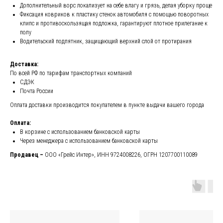
Дополнительный ворс локализует на себе влагу и грязь, делая уборку проще
Фиксация ковриков к пластику стенок автомобиля с помощью поворотных
клипс и противоскользящая подложка, гарантируют плотное прилегание к
полу
Водительский подпятник, защищающий верхний слой от протирания
Доставка:
По всей РФ по тарифам транспортных компаний
СДЭК
Почта России
Оплата доставки производится покупателем в пункте выдачи вашего города
Оплата:
В корзине с использованием банковской карты
Через менеджера с использованием банковской карты
Продавец –
ООО «Грейс Интер», ИНН 9724008226, ОГРН 1207700110089